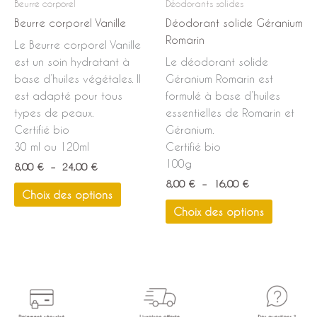
Beurre corporel
Déodorants solides
choisies
choisies
Beurre corporel Vanille
Déodorant solide Géranium
sur
sur
Romarin
Le Beurre corporel Vanille
la
la
est un soin hydratant à
Le déodorant solide
page
page
base d’huiles végétales. Il
Géranium Romarin est
du
du
est adapté pour tous
formulé à base d’huiles
produit
produit
types de peaux.
essentielles de Romarin et
Certifié bio
Géranium.
30 ml ou 120ml
Certifié bio
100g
8,00
€
–
24,00
€
8,00
€
–
16,00
€
Choix des options
Choix des options