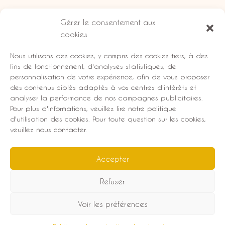
Gérer le consentement aux
cookies
Informations légales
Nous utilisons des cookies, y compris des cookies tiers, à des
Livraisons et retours
fins de fonctionnement, d'analyses statistiques, de
personnalisation de votre expérience, afin de vous proposer
CGV
des contenus ciblés adaptés à vos centres d'intérêts et
Conditions d’utilisation
analyser la performance de nos campagnes publicitaires.
Politique de protection des données
Pour plus d'informations, veuillez lire notre politique
Mentions légales
d'utilisation des cookies. Pour toute question sur les cookies,
veuillez nous contacter.
Accepter
Refuser
Copyright © 2026 BE Cosmetics
Voir les préférences