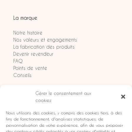
La marque
Notre histoire
Nos valeurs et engagements
La fabrication des produits
Devenir revendeur
FAQ
Points de vente
Conseils
Gérer le consentement aux
cookies
Informations légales
Nous utilisons des cookies, y compris des cookies tiers, à des
Livraisons et retours
fins de fonctionnement, d'analyses statistiques, de
personnalisation de votre expérience, afin de vous proposer
CGV
des contenus ciblés adaptés à vos centres d'intérêts et