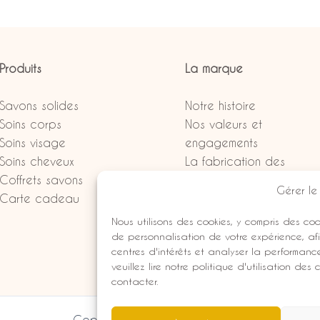
Produits
La marque
Savons solides
Notre histoire
Soins corps
Nos valeurs et
Soins visage
engagements
Soins cheveux
La fabrication des
Coffrets savons
produits
Gérer le
Carte cadeau
Devenir revendeur
FAQ
Nous utilisons des cookies, y compris des coo
Points de vente
de personnalisation de votre expérience, a
centres d'intérêts et analyser la performanc
Conseils
veuillez lire notre politique d'utilisation des
contacter.
Copyright © 2026 BE Cosmetics