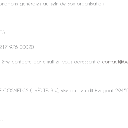
nditions générales au sein de son organisation.
ICS
28 217 976 00020
t être contacté par email en vous adressant à
contact@bec
BE COSMETICS (l' »ÉDITEUR »), sise au Lieu dit Hengoat 2945
s.