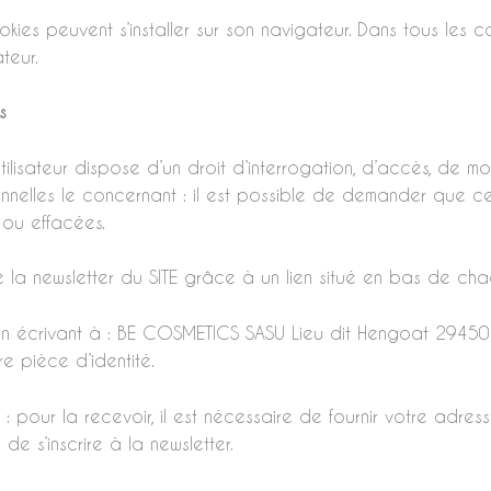
okies peuvent s’installer sur son navigateur. Dans tous les cas
teur.
s
tilisateur dispose d’un droit d’interrogation, d’accès, de mo
onnelles le concernant : il est possible de demander que ce
r ou effacées.
de la newsletter du SITE grâce à un lien situé en bas de ch
n écrivant à : BE COSMETICS SASU Lieu dit Hengoat 29450 S
 pièce d’identité.
: pour la recevoir, il est nécessaire de fournir votre adres
 de s’inscrire à la newsletter.