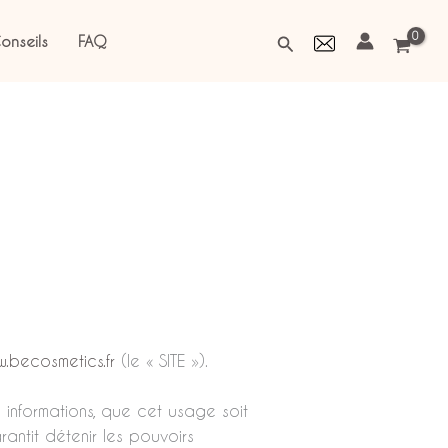
Rechercher
onseils
FAQ
w.becosmetics.fr
(le « SITE »).
 informations, que cet usage soit
arantit détenir les pouvoirs